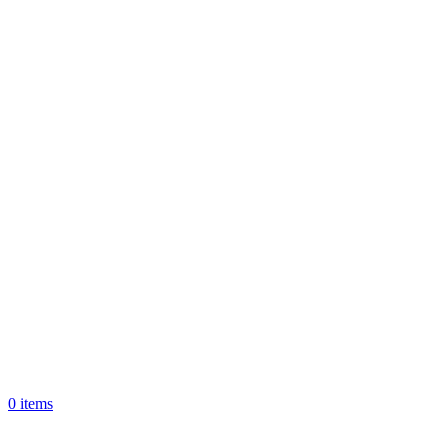
0
items