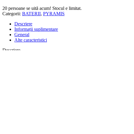
20
persoane se uită acum! Stocul e limitat.
Categorii:
BATERII
,
PYRAMIS
Descriere
Informații suplimentare
General
Alte caracteristici
Descriere
Produse conform celor mai exigente specificatii, prin tehnologii
moderne si selectarea riguroasa a materiilor prime (o mare parte
dintre ele reciclabile), printr-un proces de productie focusat pe
protectia mediului inconjurator,
bateriile PYRAMIS
sunt
caracterizate prin design inovator si durabilitate remarcabila. Gama
completa de baterii ofera diferite tipuri de modele, cu o varietate de
materiale si finisaje pentru a se potrivi perfect nevoilor tale.
>
Finisaj
Prin utilizarea celor mai bune produse de galvanizare de pe piata,