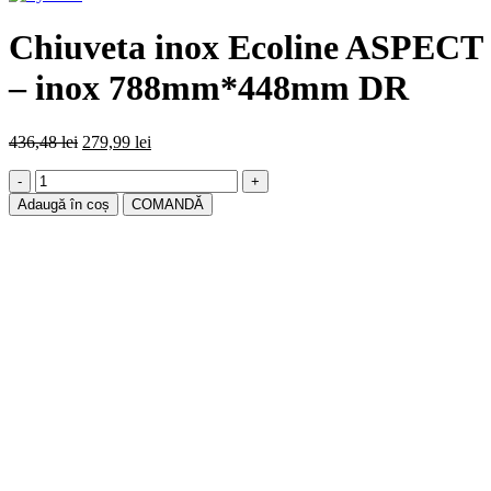
Chiuveta inox Ecoline ASPECT
– inox 788mm*448mm DR
Prețul
Prețul
436,48
lei
279,99
lei
inițial
curent
Cantitate
a
este:
Chiuveta
fost:
279,99 lei.
Adaugă în coș
COMANDĂ
inox
436,48 lei.
Ecoline
ASPECT
-
inox
788mm*448mm
DR