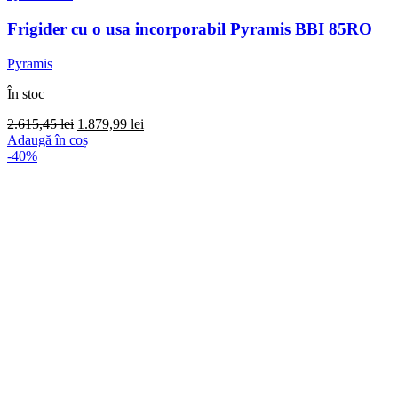
Frigider cu o usa incorporabil Pyramis BBI 85RO
Pyramis
În stoc
Prețul
Prețul
2.615,45
lei
1.879,99
lei
inițial
curent
Adaugă în coș
a
este:
-40%
fost:
1.879,99 lei.
2.615,45 lei.