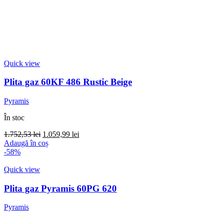
Quick view
Plita gaz 60KF 486 Rustic Beige
Pyramis
În stoc
Prețul
Prețul
1.752,53
lei
1.059,99
lei
inițial
curent
Adaugă în coș
a
este:
-58%
fost:
1.059,99 lei.
1.752,53 lei.
Quick view
Plita gaz Pyramis 60PG 620
Pyramis