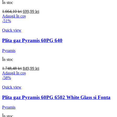
În stoc
Prețul
Prețul
1.664,10
lei
699,99
lei
inițial
curent
Adaugă în coș
a
este:
-51%
fost:
699,99 lei.
1.664,10 lei.
Quick view
Plita gaz Pyramis 60PG 640
Pyramis
În stoc
Prețul
Prețul
1.748,48
lei
849,99
lei
inițial
curent
Adaugă în coș
a
este:
-58%
fost:
849,99 lei.
1.748,48 lei.
Quick view
Plita gaz Pyramis 60PG 6502 White Glass si Fonta
Pyramis
În stoc