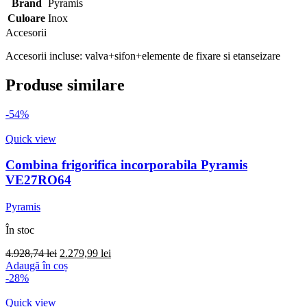
Brand
Pyramis
Culoare
Inox
Accesorii
Accesorii incluse: valva+sifon+elemente de fixare si etanseizare
Produse similare
-54%
Quick view
Combina frigorifica incorporabila Pyramis
VE27RO64
Pyramis
În stoc
Prețul
Prețul
4.928,74
lei
2.279,99
lei
inițial
curent
Adaugă în coș
a
este:
-28%
fost:
2.279,99 lei.
4.928,74 lei.
Quick view