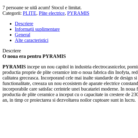
7
persoane se uită acum! Stocul e limitat.
Categorii:
PLITE
,
Plite electrice
,
PYRAMIS
Descriere
Informații suplimentare
General
Alte caracteristici
Descriere
O noua era pentru PYRAMIS
PYRAMIS
incepe un nou capitol in industria electrocasnicelor, porn
productia proprie de plite ceramice intr-o noua fabrica din Inofyta, re
calitatea greceasca. Incorporand cele mai inalte standarde de design si
functionalitate, creeaza un nou ecosistem de aparate electrice constand 
incorporabile care satisfac cerintele unei bucatariei moderne. In noua f
productia de plite ceramice a inceput cu o capacitate in crestere de 23
an, in timp ce proiectarea si dezvoltarea noilor cuptoare sunt in lucru.