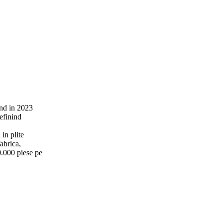
ind in 2023
definind
in plite
abrica,
0.000 piese pe