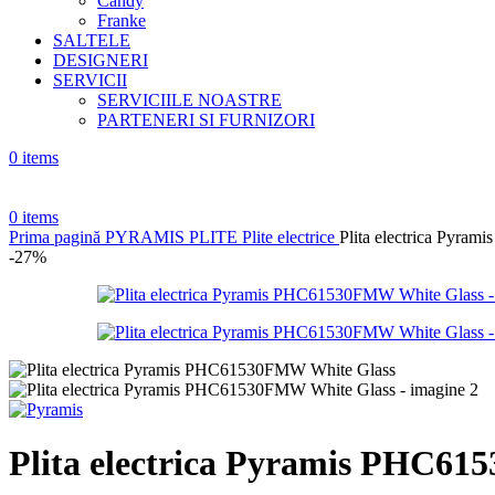
Candy
Franke
SALTELE
DESIGNERI
SERVICII
SERVICIILE NOASTRE
PARTENERI SI FURNIZORI
0
items
0
items
Prima pagină
PYRAMIS
PLITE
Plite electrice
Plita electrica Pyr
-27%
Plita electrica Pyramis PHC6