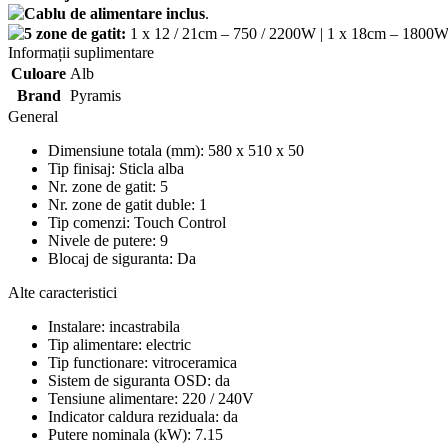
Cablu de alimentare inclus
.
5 zone de gatit:
1 x 12 / 21cm – 750 / 2200W | 1 x 18cm – 1800W
Informații suplimentare
Culoare
Alb
Brand
Pyramis
General
Dimensiune totala (mm): 580 x 510 x 50
Tip finisaj: Sticla alba
Nr. zone de gatit: 5
Nr. zone de gatit duble: 1
Tip comenzi: Touch Control
Nivele de putere: 9
Blocaj de siguranta: Da
Alte caracteristici
Instalare: incastrabila
Tip alimentare: electric
Tip functionare: vitroceramica
Sistem de siguranta OSD: da
Tensiune alimentare: 220 / 240V
Indicator caldura reziduala: da
Putere nominala (kW): 7.15