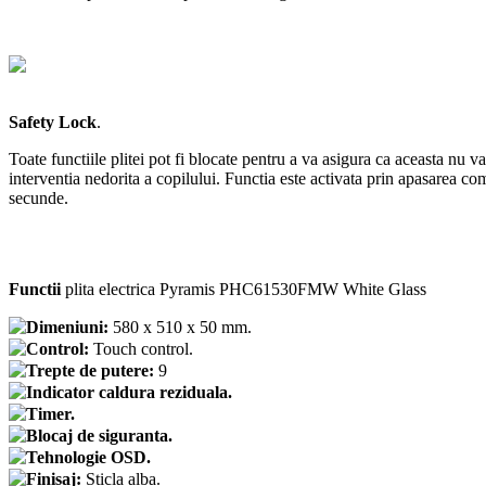
Safety Lock
.
Toate functiile plitei pot fi blocate pentru a va asigura ca aceasta nu v
interventia nedorita a copilului. Functia este activata prin apasarea c
secunde.
Functii
plita electrica Pyramis PHC61530FMW White Glass
Dimeniuni:
580 x 510 x 50 mm.
Control:
Touch control.
Trepte de putere:
9
Indicator caldura reziduala.
Timer.
Blocaj de siguranta.
Tehnologie OSD.
Finisaj:
Sticla alba.