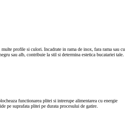
 multe profile si culori. Incadrate in rama de inox, fara rama sau cu
negru sau alb, contribuie la stil si determina estetica bucatariei tale.
blocheaza functionarea plitei si intrerupe alimentarea cu energie
hide pe suprafata plitei pe durata procesului de gatire.