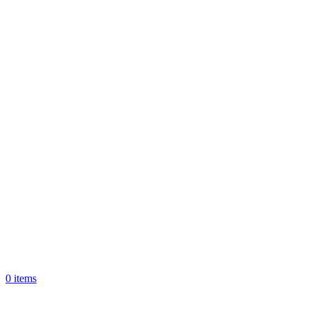
0
items